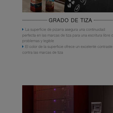
GRADO DE TIZA
La superficie de pizarra asegura una continuidad
perfecta en las marcas de tiza para una escritura libre 
problemas y legible
El color de la superficie ofrece un excelente contraste
contra las marcas de tiza