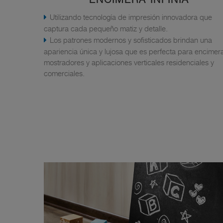
Utilizando tecnología de impresión innovadora que
captura cada pequeño matiz y detalle.
Los patrones modernos y sofisticados brindan una
apariencia única y lujosa que es perfecta para encimer
mostradores y aplicaciones verticales residenciales y
comerciales.