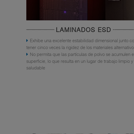
LAMINADOS ESD
Exhibe una excelente estabilidad dimensional junto c
tener cinco veces la rigidez de los materiales alternativo
No permita que las partículas de polvo se acumulen e
superficie, lo que resulta en un lugar de trabajo limpio y
saludable