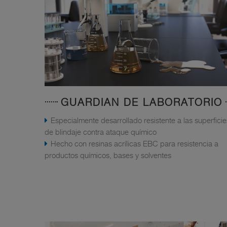
GUARDIAN DE LABORATORIO
Especialmente desarrollado resistente a las superficie
de blindaje contra ataque químico
Hecho con resinas acrílicas EBC para resistencia a
productos químicos, bases y solventes