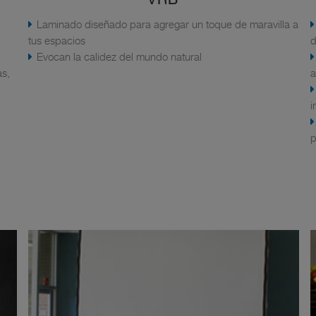
Laminado diseñado para agregar un toque de maravilla a
tus espacios
d
Evocan la calidez del mundo natural
as,
a
i
p