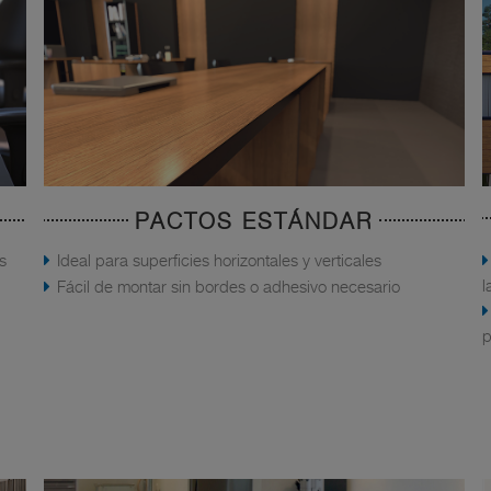
PACTOS ESTÁNDAR
s
Ideal para superficies horizontales y verticales
l
Fácil de montar sin bordes o adhesivo necesario
p