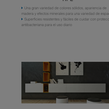
Una gran variedad de colores sólidos, apariencia de
madera y efectos minerales para una variedad de espa
Superficies resistentes y fáciles de cuidar con protec
antibacteriana para el uso diario