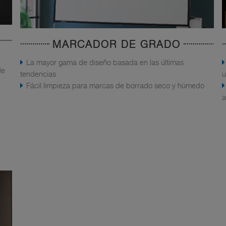
MARCADOR DE GRADO
La mayor gama de diseño basada en las últimas
de
tendencias
u
Fácil limpieza para marcas de borrado seco y húmedo
a