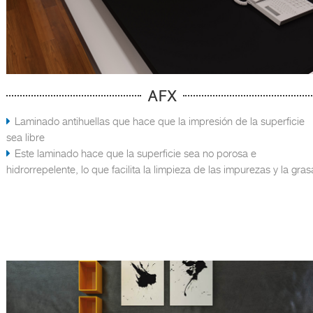
AFX
Laminado antihuellas que hace que la impresión de la superficie
sea libre
Este laminado hace que la superficie sea no porosa e
hidrorrepelente, lo que facilita la limpieza de las impurezas y la gras