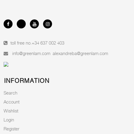
toll free no.
+34 637 002 403
info@greenlam.com
alexandreba@greenlam.com
INFORMATION
Search
Account
Wishlist
Login
Register