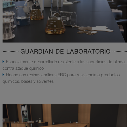
GUARDIAN DE LABORATORIO
Especialmente desarrollado resistente a las superficies de blindaj
contra ataque químico
Hecho con resinas acrílicas EBC para resistencia a productos
químicos, bases y solventes