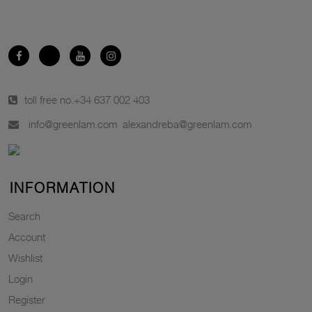
toll free no.
+34 637 002 403
info@greenlam.com
alexandreba@greenlam.com
INFORMATION
Search
Account
Wishlist
Login
Register