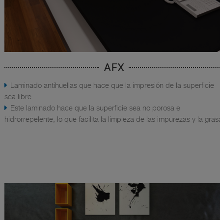
AFX
Laminado antihuellas que hace que la impresión de la superficie
sea libre
Este laminado hace que la superficie sea no porosa e
hidrorrepelente, lo que facilita la limpieza de las impurezas y la gras