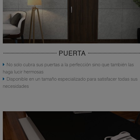
PUERTA
No solo cubra sus puertas a la perfección sino que también las
haga lucir hermosas
Disponible en un tamaño especializado para satisfacer todas sus
necesidades